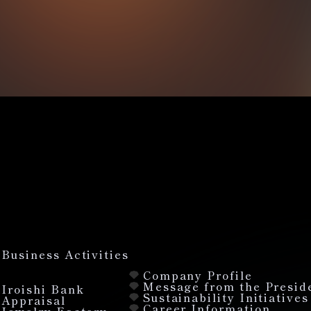
Business Activities
Company Profile
Message from the Preside
Iroishi Bank
Sustainability Initiatives
Appraisal
Career Information
Jewelry Factory