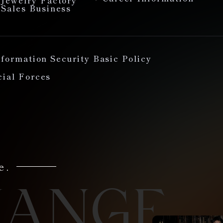
Sales Business
nformation Security Basic Policy
cial Forces
e.
HANGE.