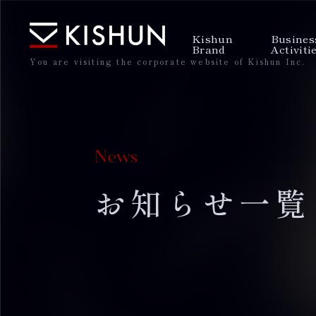
Kishun
Busines
Brand
Activiti
You are visiting the corporate website of Kishun Inc.
News
お知らせ一覧